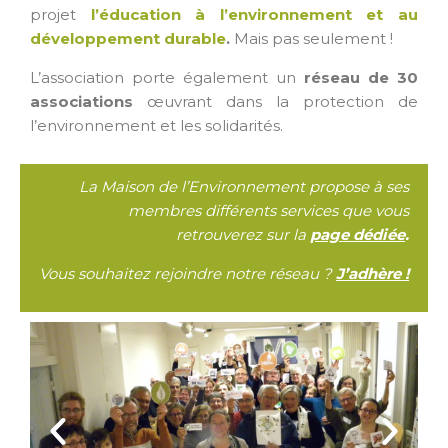
projet
l’éducation à l’environnement et au
développement durable
.
Mais pas seulement !
L’association porte également un
réseau de 30
associations
œuvrant dans la protection de
l’environnement et les solidarités.
La Maison de l’Environnement
propose
à ses
membres différents services
que vous
retrouverez sur la
page dédiée
.
Vous souhaitez rejoindre notre réseau ?
J’adhère !