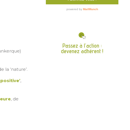
Passez à l'action :
devenez adhérent !
Dunkerque)
 la ‘nature’.
 positive’
,
ieure
, de