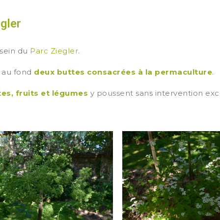
gler
 sein du
Parc Ziegler
.
z au fond
deux buttes consacrées à la permaculture
.
tes, fruits et légumes
y poussent
sans intervention exc