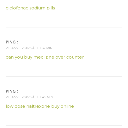
diclofenac sodium pills
PING :
29 JANVIER 2023 À 11 H 32 MIN
can you buy meclizine over counter
PING :
29 JANVIER 2023 À 11 H 45 MIN
low dose naltrexone buy online